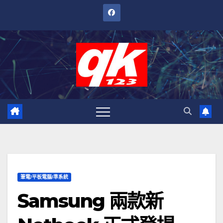
跳
至
內
容
筆電/平板電腦/準系統
Samsung 兩款新