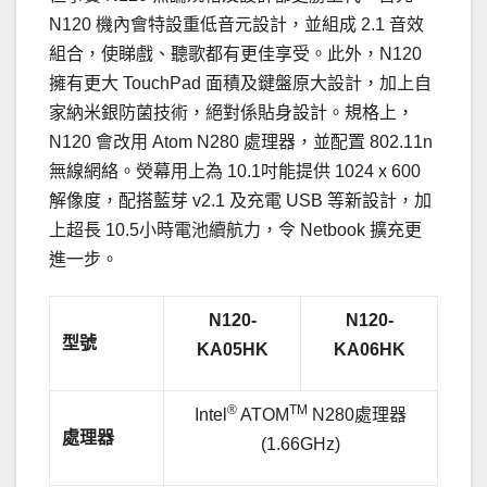
N120 機內會特設重低音元設計，並組成 2.1 音效
組合，使睇戲、聽歌都有更佳享受。此外，N120
擁有更大 TouchPad 面積及鍵盤原大設計，加上自
家納米銀防菌技術，絕對係貼身設計。規格上，
N120 會改用 Atom N280 處理器，並配置 802.11n
無線網絡。熒幕用上為 10.1吋能提供 1024 x 600
解像度，配搭藍芽 v2.1 及充電 USB 等新設計，加
上超長 10.5小時電池續航力，令 Netbook 擴充更
進一步。
N120-
N120-
型號
KA05HK
KA06HK
®
TM
Intel
ATOM
N280處理器
處理器
(1.66GHz)