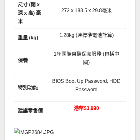
尺寸
(
闊
x
272 x 188.5 x 29.8毫米
深
x
高
)
毫
米
1.28kg (連標準電池計算)
重量
(kg)
1年國際自攜保養服務 (包括中
保養
國)
BIOS Boot Up Password, HDD
特別功能
Password
港幣$3,990
建議零售價