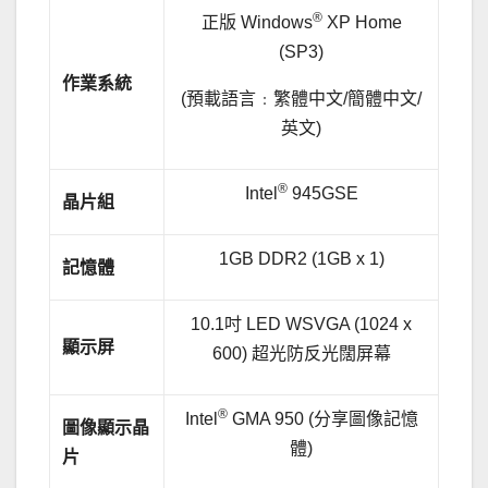
®
正版 Windows
XP Home
(SP3)
作業系統
(預載語言﹕繁體中文/簡體中文/
英文)
®
Intel
945GSE
晶片組
1GB DDR2 (1GB x 1)
記憶體
10.1吋 LED WSVGA (1024 x
顯示屏
600) 超光防反光闊屏幕
®
Intel
GMA 950 (分享圖像記憶
圖像顯示晶
體)
片