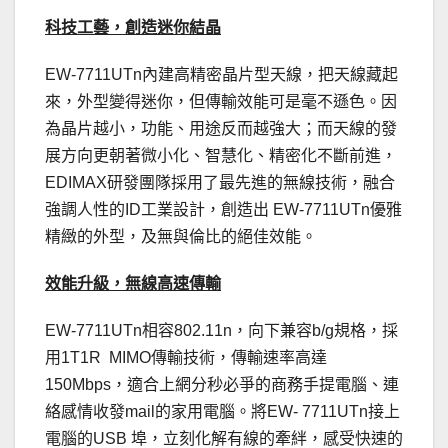
科技工藝，創造迷你結晶
EW-7711UTn內建高精密晶片型天線，把天線藏起
來，外型變得迷你，但傳輸效能可是毫不遜色。因
為晶片越小，功能、用途反而越強大；而天線的發
展方向更朝著微小化、智慧化、精密化不斷前進，
EDIMAX研發團隊採用了最先進的無線技術，融合
強調人性的ID工業設計，創造出 EW-7711UTn優雅
精緻的外型，及無與倫比的絕佳效能。
效能升級，無線高速傳輸
EW-7711UTn相容802.11n，向下兼容b/g規格，採
用1T1R MIMO傳輸技術，傳輸速率高達
150Mbps，適合上網分秒必爭的商務手提電腦、連
絡感情收發mail的家用電腦。將EW- 7711UTn接上
電腦的USB 埠，立刻化解有線的牽絆，感受快速的