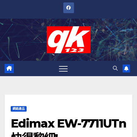
跳
至
內
容
網絡產品
Edimax EW-7711UTn