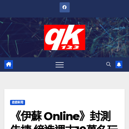
跳
至
內
容
遊戲新聞
《伊蘇 Online》封測