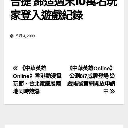
告捷 締造週末10萬名玩
家登入遊戲紀錄
八月 4, 2009
文
《中華英雄
《中華英雄Online》
Online》香港動漫電
公測8/7威震登場 遊
章
玩節、台北電腦展兩
戲帳號官網開放申請
導
地同時熱爆
中
覽