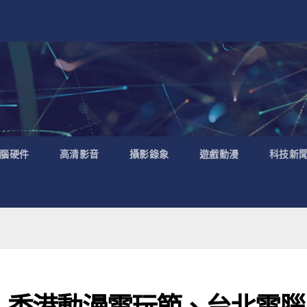
腦硬件
高清影音
攝影錄象
遊戲動漫
科技新
e》香港動漫電玩節、台北電腦