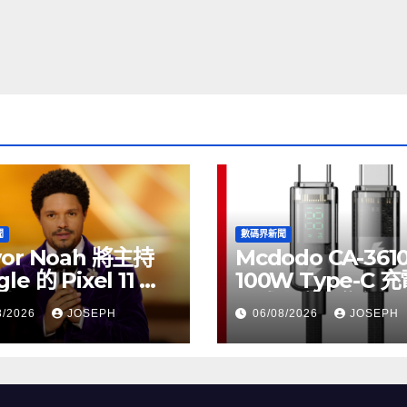
聞
數碼界新聞
vor Noah 將主持
Mcdodo CA-361
le 的 Pixel 11 推
100W Type-C 
動
正式上市，售價
8/2026
JOSEPH
06/08/2026
JOSEPH
HK$115