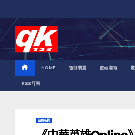
跳
至
內
容
HOME
智能裝置
數碼潮物
電
RSS訂閱
遊戲新聞
《中華英雄Onlin