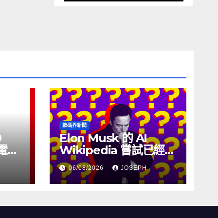
數碼界新聞
0
Elon Musk 的 AI
充電線
Wikipedia 嘗試已經幾
個月沒有更新了
06/08/2026
JOSEPH