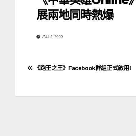
展兩地同時熱爆
八月 4, 2009
文
《跑王之王》Facebook群組正式啟用!
章
導
覽