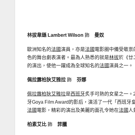
林拔韋遜
Lambert Wilson
飾
曼奴
歐洲知名的
法國
演員，亦是
法國
電影圈中備受敬祟
色的舞台劇表演者。最為人熟悉的就是
林拔
於《廿
的演出，使他一躍成為全球知名的
法國
演員之一。
佩拉露柏狄艾雅拉
飾
芬娜
佩拉露柏狄艾雅拉
是
西班牙
炙手可熱的女星之一。2
牙Goya Film Award的影后，演活了一代「西班牙
法國
電影，精彩的演出及美麗的面孔令她在
法國
人
柏素艾比
飾
菲臘