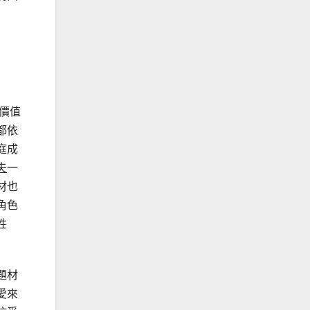
價值
都依
庭成
夫
一
材也
角色
性
題材
愛來