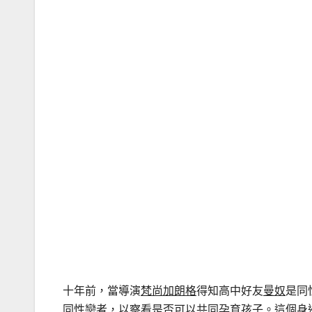
十年前，當導演
梵尚加朗格
得知高中好友
曼奴
是同
同性戀者，以察看是否可以共同孕育孩子。這個身