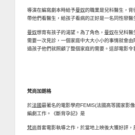
導演在編寫劇本時給予
曼奴
的職業是兒科醫生，背
帶他們看醫生，給孩子看病的正好是一名同性戀醫
曼奴
想育有孩子的渴望。為了角色，
曼奴
在兒科醫
需要一次見診，一個家庭中大大小小的事情就會由
過孩子他們就照顧了整個家庭的需要。這部電影令
梵尚加朗格
於
法國
最著名的電影學府FEMIS(法國高等國家
編劇工作。《斷背孕記》是
梵尚
首套電影執導之作，於當地上映後大獲好評，