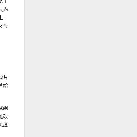
抗爭
友過
上，
父母
短片
會給
我總
能改
態度