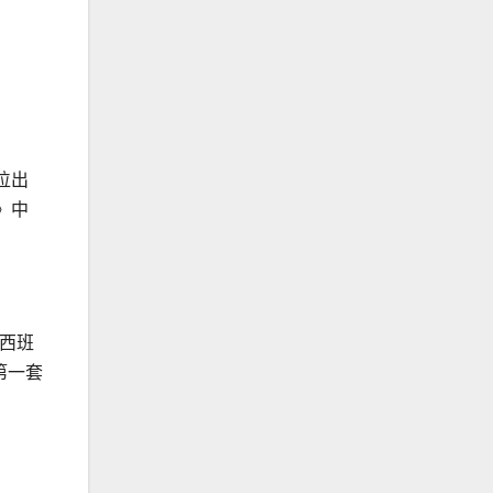
位出
》中
西班
她第一套