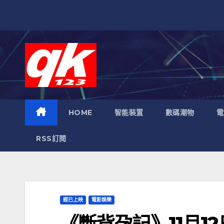
跳
至
內
容
HOME
智能裝置
數碼潮物
電
RSS訂閱
經已上映
電影娛樂
《斷背孕記》11月12