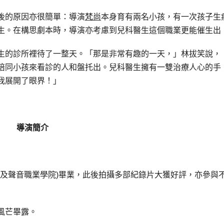
後的原因亦很簡單：導演
梵尚
本身育有兩名小孩，有一次孩子生
生。在構思劇本時，導演亦考慮到兒科醫生這個職業更能催生出
生的診所裡待了一整天。「那是非常有趣的一天，」林拔笑說，
陪同小孩來看診的人和盤托出。兒科醫生擁有一雙治療人心的手
我展開了眼界！」
導演簡介
影像及聲音職業學院)畢業，此後拍攝多部紀錄片大獲好評，亦參與
風芒畢露。