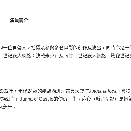
演員簡介
的一位男藝人。拍攝及參與多套電影的創作及演出，同時亦是一
二世紀殺人網絡：決戰未來》及《廿二世紀殺人網絡：驚變世紀
002年，年僅24歲的她憑
西班牙
古典大製作
Juana la loca
，奪得
皇族公主」Juana of Castile的傳奇一生。這套《斷背孕記》是
氣急升。