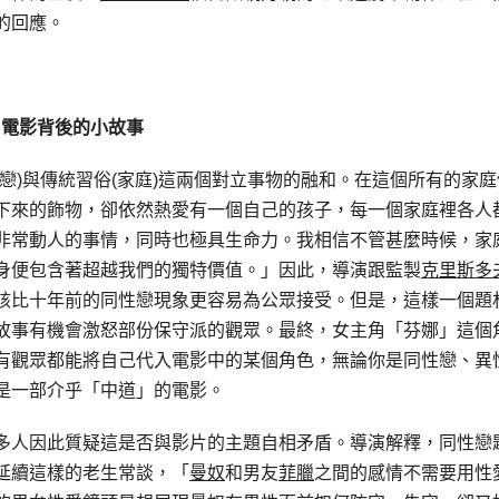
的回應。
電影背後的小故事
戀)與傳統習俗(家庭)這兩個對立事物的融和。在這個所有的家庭
下來的飾物，卻依然熱愛有一個自己的孩子，每一個家庭裡各人
非常動人的事情，同時也極具生命力。我相信不管甚麼時候，家
身便包含著超越我們的獨特價值。」因此，導演跟監製
克里斯多
該比十年前的同性戀現象更容易為公眾接受。但是，這樣一個題
故事有機會激怒部份保守派的觀眾。最終，女主角「芬娜」這個
有觀眾都能將自己代入電影中的某個角色，無論你是同性戀、異
是一部介乎「中道」的電影。
多人因此質疑這是否與影片的主題自相矛盾。導演解釋，同性戀
延續這樣的老生常談，「
曼奴
和男友
菲臘
之間的感情不需要用性