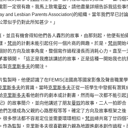
電影一定很有趣。我馬上致電
曼奴
，請他盡量詳細告訴我這些事
 Lesbian Parents Association)的組織。當年我們早已討
公眾似乎仍對此所知甚少。」
庭，並且有機會得知他們各人轟烈的故事，由那刻起，他便有拍
樣，
梵尚
的計劃未能引起任何一個片商的興趣。於是，
梵尚
開始
個好的方向及故事角度，整個寫作過程漫長而消耗心力。直至一
茅塞頓開。「這正是我應該講述的故事，正是這種一開始我也抗
監製
克里斯多夫
的關注。
片監製時，他便認識了在FEMIS(法國高等國家影像及聲音職業學
克里斯多夫
的賞識。當時
克里斯多夫
正從一班學生中發掘有潛質
給
克里斯多夫
看他創作的劇本或計劃書，然而每一次都不能引起
記》的故事簡介，並向他講述了朋友
曼奴
的故事，二人一拍即合
他們怎樣成為父親的心路歷程等等。確定了方向及故事框架之後
，很多想法都不容易定位並需要環環相扣。
梵尚
總共寫了廿四個
。作為監製，
克里斯多夫
很喜歡親力親為地跟進劇本創作過程。