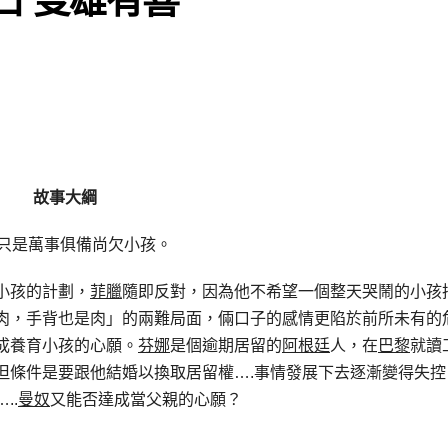
故事大綱
只是萬事俱備尚欠小孩。
小孩的計劃，
菲臘
隨即反對，因為他不希望一個整天哭鬧的小孩
肉，手背也是肉」的兩難局面，倆口子的感情更陷於前所未有的
成養育小孩的心願。
芬娜
是個逾期居留的
阿根廷
人，在
巴黎
就讀
但條件是要跟他結婚以換取居留權….事情發展下去逐漸變得失控
..
曼奴
又能否達成當父親的心願？