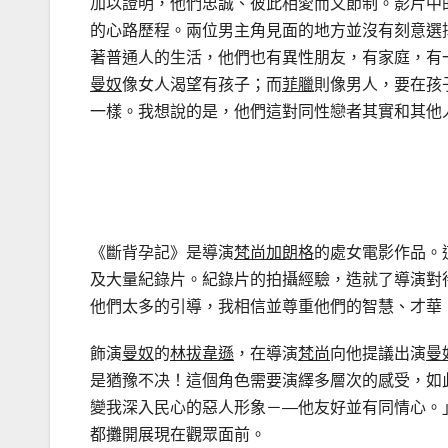
加以證明，他們忠誠、彼此相愛而又節制。影片中
的心路歷程。兩位男主角見面的地方並沒有刻意選
著普通人的生活，他們也有異性朋友，有家庭，有
曼奴
像女人渴望有孩子；而
菲臘
則像男人，要在孩
一樣。我想說的是，他們這對同性戀者其實和其他
《斷背孕記》是導演
梵尚加朗格
的處女電影作品。
及大量紀錄片。紀錄片的拍攝經驗，造就了導演對
他們太多的引導，我相信並尊重他們的智慧、才華
飾演
曼奴
的
林拔韋遜
，在導演
梵尚
向他提議出演
曼
是猶豫不决！這個角色需要演繹多層次的感受，如
變我深入民心的惡人形象－—他友好並有同情心。
都攤開展現在觀眾面前。