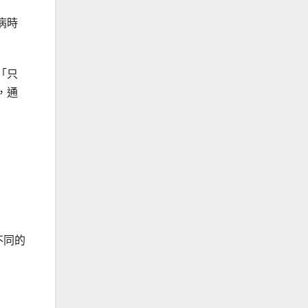
病時
「只
，通
不同的