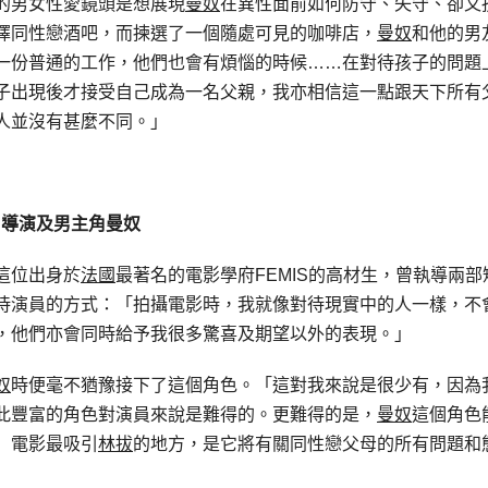
的男女性愛鏡頭是想展現
曼奴
在異性面前如何防守、失守、卻又
擇同性戀酒吧，而揀選了一個隨處可見的咖啡店，
曼奴
和他的男
一份普通的工作，他們也會有煩惱的時候……在對待孩子的問題
子出現後才接受自己成為一名父親，我亦相信這一點跟天下所有
人並沒有甚麼不同。」
導演及男主角曼奴
這位出身於
法國
最著名的電影學府FEMIS的高材生，曾執導兩部
待演員的方式：「拍攝電影時，我就像對待現實中的人一樣，不
，他們亦會同時給予我很多驚喜及期望以外的表現。」
奴
時便毫不猶豫接下了這個角色。「這對我來說是很少有，因為
此豐富的角色對演員來說是難得的。更難得的是，
曼奴
這個角色
」電影最吸引
林拔
的地方，是它將有關同性戀父母的所有問題和