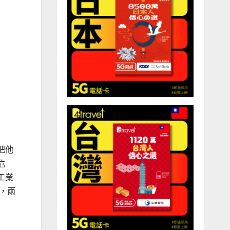
把他
危
工業
，兩