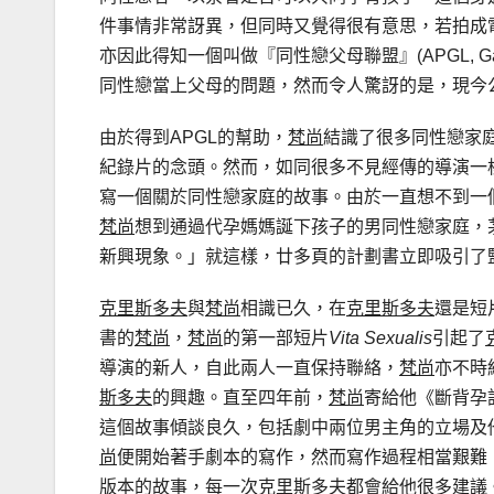
件事情非常訝異，但同時又覺得很有意思，若拍成
亦因此得知一個叫做『同性戀父母聯盟』(APGL, Gay and
同性戀當上父母的問題，然而令人驚訝的是，現今
由於得到APGL的幫助，
梵尚
結識了很多同性戀家
紀錄片的念頭。然而，如同很多不見經傳的導演一
寫一個關於同性戀家庭的故事。由於一直想不到一
梵尚
想到通過代孕媽媽誕下孩子的男同性戀家庭，
新興現象。」就這樣，廿多頁的計劃書立即吸引了
克里斯多夫
與
梵尚
相識已久，在
克里斯多夫
還是短
書的
梵尚
，
梵尚
的第一部短片
Vita Sexualis
引起了
導演的新人，自此兩人一直保持聯絡，
梵尚
亦不時
斯多夫
的興趣。直至四年前，
梵尚
寄給他《斷背孕
這個故事傾談良久，包括劇中兩位男主角的立場及
尚
便開始著手劇本的寫作，然而寫作過程相當艱難
版本的故事，每一次
克里斯多夫
都會給他很多建議