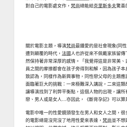
對自己的電影處女作，
梵尚
總能給
克里斯多夫
驚喜
關於電影主題，導演
梵尚
最鍾愛的是社會現象(同性
遭到顛覆的時代，
法國
人也許從來不佩戴家族留傳
然保持著非常深厚的感情。「我覺得這是非常美、
員之間的摩擦都會在孩子旁得到和解，因為孩子本
致認為，同樣作為新興事物，同性戀父母的主題應
面臨著巨大的挑戰：一來極難深入講說，二來這類
讓導演找到了利弊平衡點，這個人物的出現，讓所
戀、男人或是女人…亦因此，《斷背孕記》可以算
電影中唯一的性愛鏡頭發生在男人和女人之間，很
的電影總是沒完沒了地用性愛來表達，
梵尚
並不想