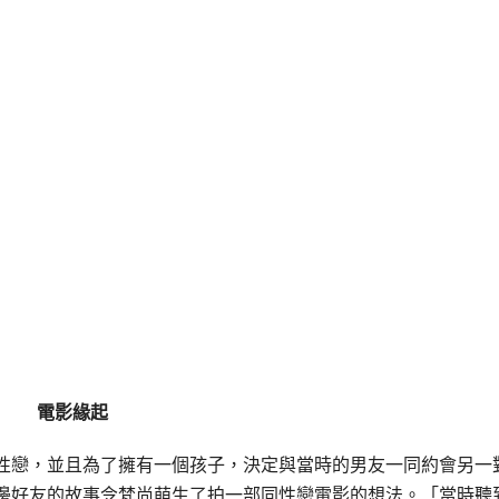
電影緣起
性戀，並且為了擁有一個孩子，決定與當時的男友一同約會另一
邊好友的故事令
梵尚
萌生了拍一部同性戀電影的想法。「當時聽