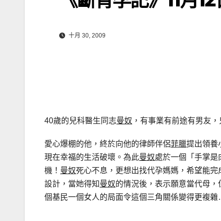
十月 30, 2009
40歲的兒科醫生同志
曼奴
，有事業有前途有男友，
愛心爆棚的他，終於向他的律師伴侶
菲臘
提出領養
現在幸福的生活破壞。為此
曼奴
處於一個「手掌是
機！
曼奴
死心不息，更想出找代孕媽媽，希望能完
設計，當她得知
曼奴
的情況後，表示願意當代母，
個基民一個女人的局面令這個三角關係變得更複雜…