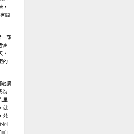
情，
論有關
攝一部
考慮
天，
拒的
院)讀
成為
克里
，就
，
梵
不同
而面