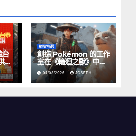
數碼界新聞
韓台
創造 Pokémon 的工作
供無
室在《輪迴之獸》中尋
找自我聲音的挑戰
04/08/2026
JOSEPH