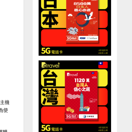
為主機
 為使