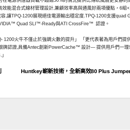
扇), 可在電源供應器負載不超過50%的情況提供比傳統風扇更安靜的
0高效能混合式線材管理設計,兼顧效率高與通風好兩項優點，6組+
讓TPQ-1200展現絕佳電源輸出穩定度.TPQ-1200支援quad G
得NVIDIA™ Quad SLI™-Ready與ATI CrossFire™ 認證。
ntec TPQ- 1200火牛不僅止於強調火數的提升」 「更代表著為用戶們
S® 銀牌認證,具備Antec創新PowerCache™ 設計— 提供用戶們一
.」
列
Huntkey嶄新技術，全新高效80 Plus Jumper