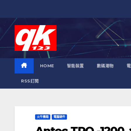
跳
至
內
容
HOME
智能裝置
數碼潮物
電
RSS訂閱
火牛機箱
電腦硬件
Antec TPQ -12