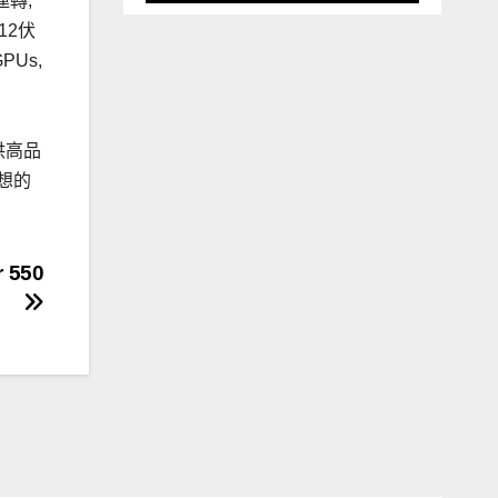
運轉,
12伏
PUs,
提供高品
理想的
 550