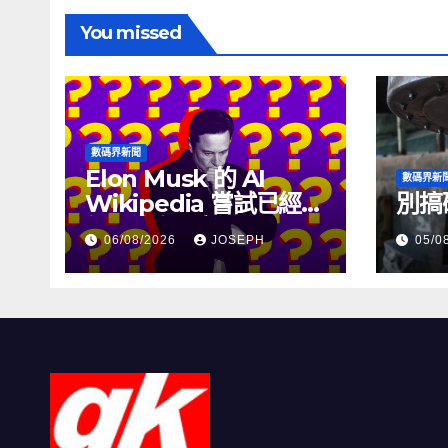
You missed
數碼界新聞
Elon Musk 的 AI
數碼界新
Wikipedia 嘗試已經幾
別搞
個月沒有更新了
06/08/2026
JOSEPH
05/0