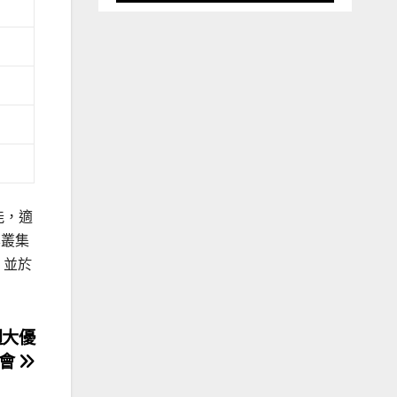
性能，適
其叢集
，並於
週大優
銷會