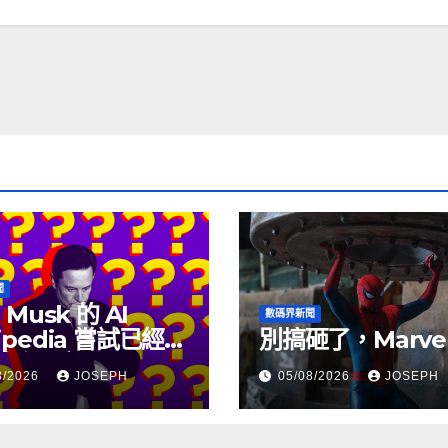
聞
 Musk 的 AI
數碼界新聞
ipedia 嘗試已經幾
別搞砸了，Marve
沒有更新了
8/2026
JOSEPH
05/08/2026
JOSEPH