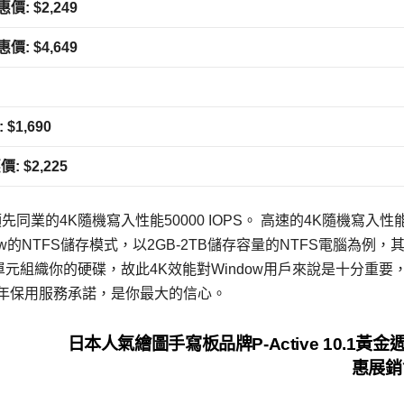
價: $2,249
價: $4,649
$1,690
: $2,225
及遙遙領先同業的4K隨機寫入性能50000 IOPS。 高速的4K隨機寫入
的NTFS儲存模式，以2GB-2TB儲存容量的NTFS電腦為例，
配置單元組織你的硬碟，故此4K效能對Window用戶來說是十分重要
供三年保用服務承諾，是你最大的信心。
日本人氣繪圖手寫板品牌P-Active 10.1黃金
惠展