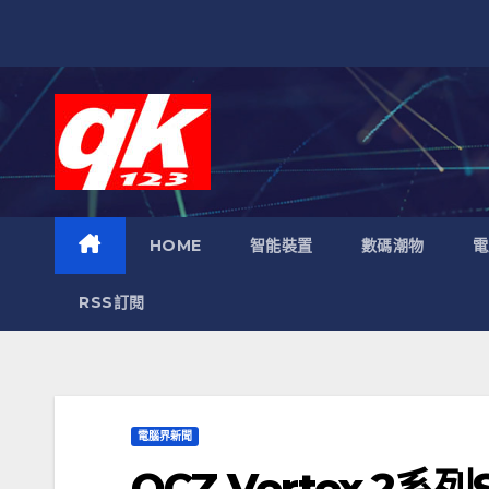
跳
至
內
容
HOME
智能裝置
數碼潮物
電
RSS訂閱
電腦界新聞
OCZ Vertex 2系