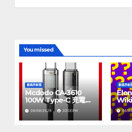
導
覽
You missed
數碼界新聞
數碼界新
Mcdodo CA-3610
Elon
100W Type-C 充電線
Wik
正式上市，售價
個月
06/08/2026
JOSEPH
06/0
HK$115