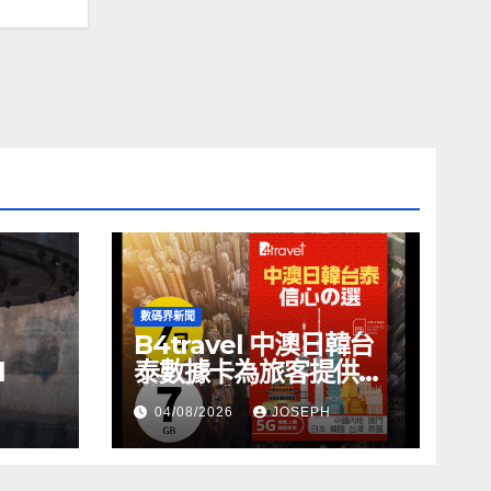
數碼界新聞
B4travel 中澳日韓台
l
泰數據卡為旅客提供無
縫網絡體驗
04/08/2026
JOSEPH