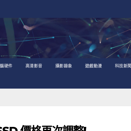
腦硬件
高清影音
攝影錄象
遊戲動漫
科技新
列SSD 價格再次調整!