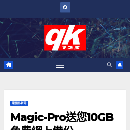
跳
至
內
容
電腦界新聞
Magic-Pro送您10GB