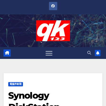
跳
至
內
容
電腦界新聞
Synology