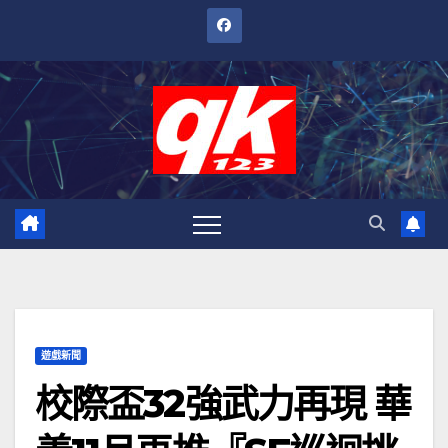
跳
至
內
容
遊戲新聞
校際盃32強武力再現 華