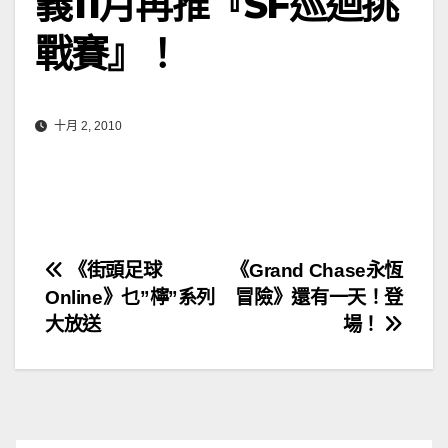
義11月再推『SF巡迴挑
戰賽』！
十月 2, 2010
文
《街頭足球
《Grand Chase永恆
Online》乜”檸”系列
冒險》還有一天！登
章
大放送
場！
導
覽