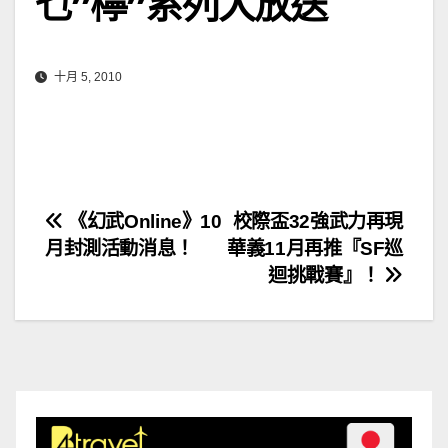
乜”檸”系列大放送
十月 5, 2010
文
《幻武Online》10
校際盃32強武力再現
月封測活動消息！
華義11月再推『SF巡
章
迴挑戰賽』！
導
覽