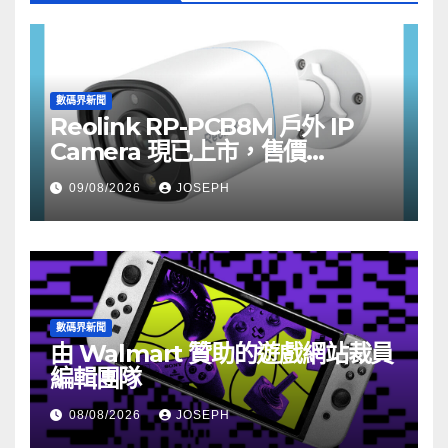
數碼界新聞
Reolink RP-PCB8M 戶外 IP
Camera 現已上市，售價
HK$722
09/08/2026
JOSEPH
數碼界新聞
由 Walmart 贊助的遊戲網站裁員
編輯團隊
08/08/2026
JOSEPH