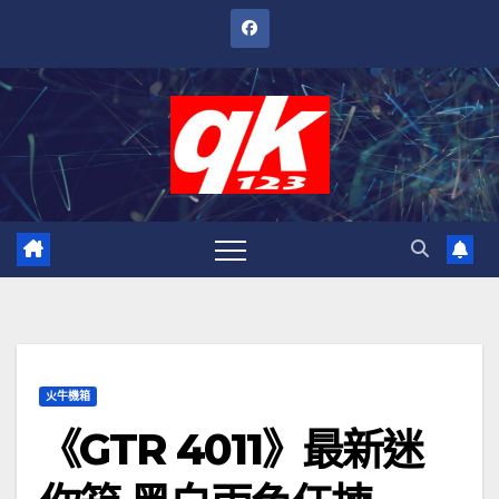
跳
至
內
容
火牛機箱
《GTR 4011》最新迷