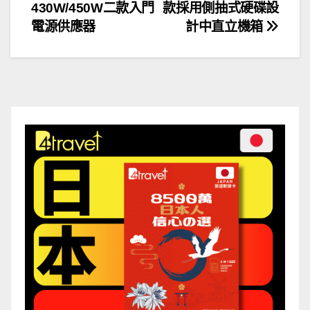
章
430W/450W二款入門
款採用側抽式硬碟設
導
電源供應器
計中直立機箱
覽