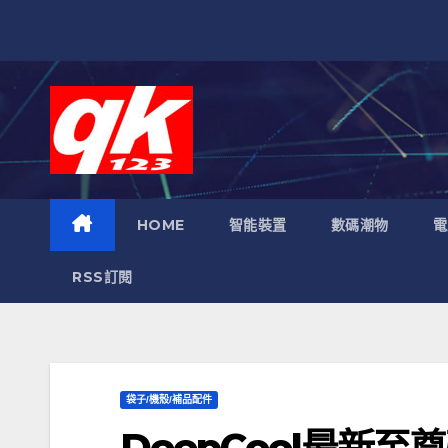
跳
至
內
容
HOME
智能裝置
數碼潮物
電
RSS訂閱
袋子/機殼/補品配件
DeepCool最新