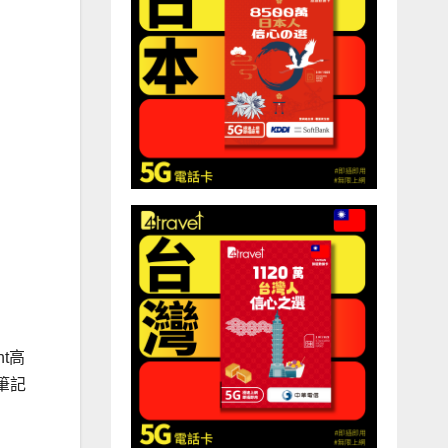
nt高
筆記