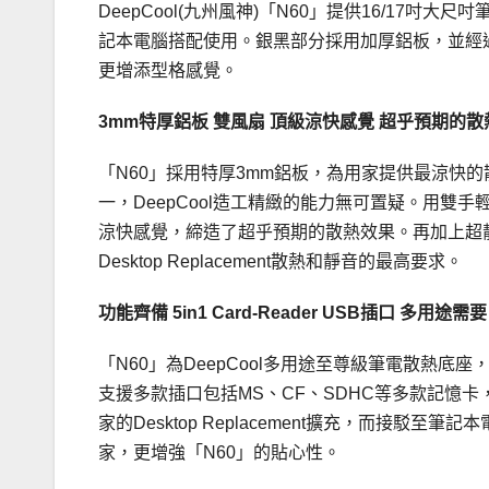
DeepCool(九州風神)「N60」提供16/1
記本電腦搭配使用。銀黑部分採用加厚鋁板，並經
更增添型格感覺。
3mm特厚鋁板 雙風扇 頂級涼快感覺 超乎預期的
「N60」採用特厚3mm鋁板，為用家提供最涼快
一，DeepCool造工精緻的能力無可置疑。用雙
涼快感覺，締造了超乎預期的散熱效果。再加上超靜雙Tur
Desktop Replacement散熱和靜音的最高要求。
功能齊備 5in1 Card-Reader USB插口 多用途需要
「N60」為DeepCool多用途至尊級筆電散熱底座，功
支援多款插口包括MS、CF、SDHC等多款記憶卡，
家的Desktop Replacement擴充，而接
家，更增強「N60」的貼心性。