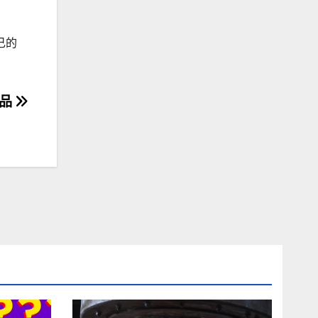
己的
補品