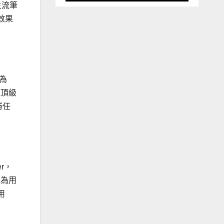
主流筆
效果
為
種頂級
勝任
r，
地為用
用