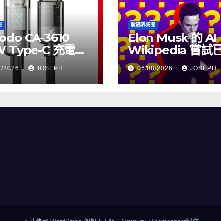
聞
數碼界新聞
odo CA-3610
Elon Musk 的 AI
W Type-C 充電線
Wikipedia 嘗
上市，售價
個月沒有更新了
8/2026
JOSEPH
06/08/2026
JOSEPH
115