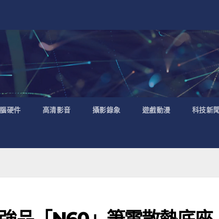
腦硬件
高清影音
攝影錄象
遊戲動漫
科技新
至尊強品「N60」筆電散熱底座