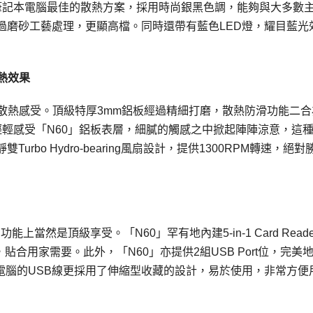
7吋大尺吋筆記本電腦最佳的散熱方案，採用時尚銀黑色調，能夠與大多數
過磨砂工藝處理，更顯高檔。同時還帶有藍色LED燈，耀目藍光
散熱效果
的散熱感受。頂級特厚3mm鋁板經過精細打磨，散熱防滑功能二合
手輕輕感受「N60」鋁板表層，細膩的觸感之中掀起陣陣涼意，這
bo Hydro-bearing風扇設計，提供1300RPM轉速，絕對
能上當然是頂級享受。「N60」罕有地內建5-in-1 Card Reade
貼合用家需要。此外，「N60」亦提供2組USB Port位，完美
駁至筆記本電腦的USB線更採用了伸縮型收藏的設計，易於使用，非常方便