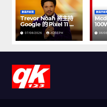
數碼界新聞
數碼界新
Trevor Noah 將主持
Mcd
Google 的 Pixel 11 推
100
介活動
正式
07/08/2026
JOSEPH
06/0
HK$