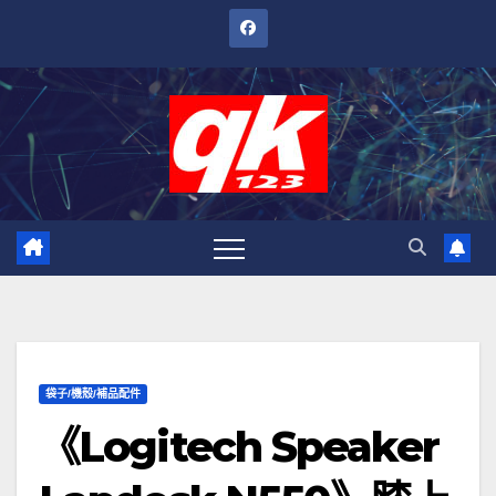
跳
至
內
容
袋子/機殼/補品配件
《Logitech Speaker