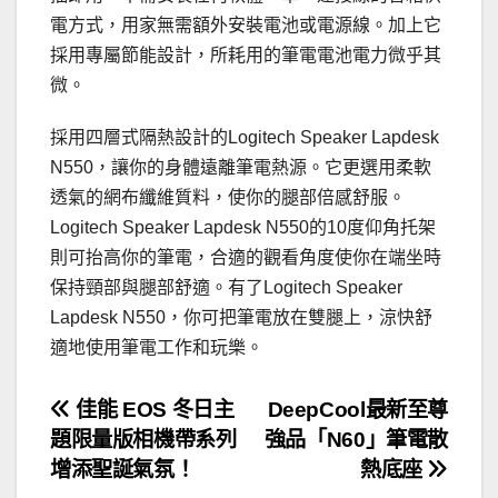
電方式，用家無需額外安裝電池或電源線。加上它
採用專屬節能設計，所耗用的筆電電池電力微乎其
微。
採用四層式隔熱設計的Logitech Speaker Lapdesk
N550，讓你的身體遠離筆電熱源。它更選用柔軟
透氣的網布纖維質料，使你的腿部倍感舒服。
Logitech Speaker Lapdesk N550的10度仰角托架
則可抬高你的筆電，合適的觀看角度使你在端坐時
保持頸部與腿部舒適。有了Logitech Speaker
Lapdesk N550，你可把筆電放在雙腿上，涼快舒
適地使用筆電工作和玩樂。
文
佳能 EOS 冬日主
DeepCool最新至尊
題限量版相機帶系列
強品「N60」筆電散
章
增添聖誕氣氛！
熱底座