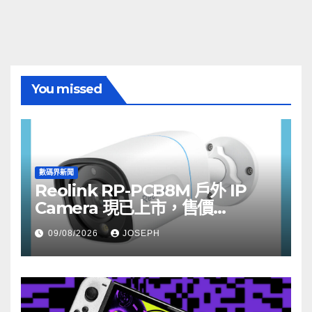
You missed
數碼界新聞
Reolink RP-PCB8M 戶外 IP
Camera 現已上市，售價
HK$722
09/08/2026
JOSEPH