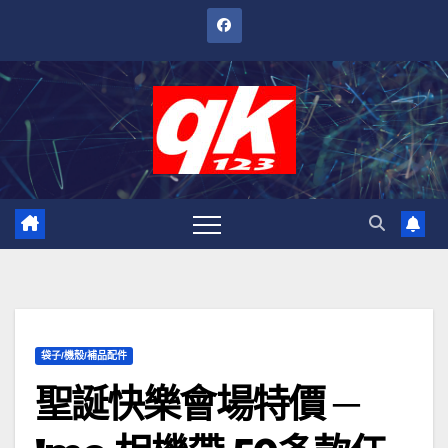
跳
至
內
容
袋子/機殼/補品配件
聖誕快樂會場特價 ─