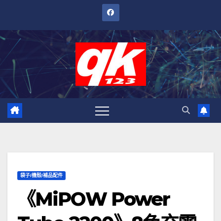
跳
至
內
容
袋子/機殼/補品配件
《MiPOW Power