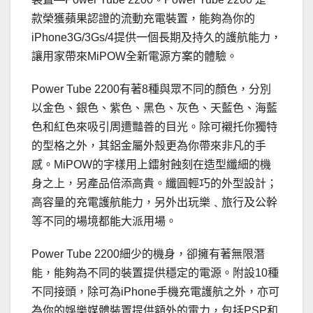
款榮獲蘋果認證的流動充電裝置，能夠為你的
iPhone3G/3Gs/4提供一個長期及持久的護航能力，
讓用家帶來MiPOW全新電源方案的體驗。
Power Tube 2200有著8種與眾不同的顏色，分別
以金色、銀色、紫色、黑色、灰色、天藍色、海藍
色和紅色來吸引周遭豔善的目光。除可襯托你獨特
的型格之外，其鋁金屬外殼更為你帶來非凡的手
感。MiPOW的字樣用上鐳射蝕刻在造型纖細的機
身之上，另產品倍添高貴。纖圓輕巧的外型設計；
高容量的充電護航能力，另外出玩樂﹑旅行及公幹
等不同的場境都能大派用場。
Power Tube 2200細少的機身，卻擁有著無限潛
能，能夠為不同的裝置提供穩定的電源。附設10種
不同接頭，除可為iPhone手機充電護航之外，亦可
為你的娛樂媒體裝置提供額外的電力，包括PSP和