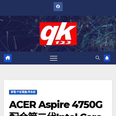
跳
至
內
容
筆電/平板電腦/準系統
ACER Aspire 4750G