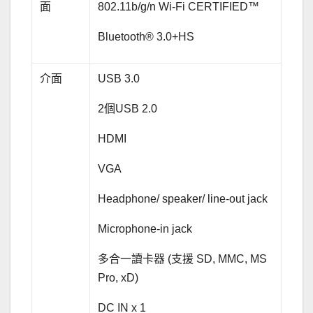
面
802.11b/g/n Wi-Fi CERTIFIED™
Bluetooth® 3.0+HS
介面
USB 3.0
2個USB 2.0
HDMI
VGA
Headphone/ speaker/ line-out jack
Microphone-in jack
多合一讀卡器 (支援 SD, MMC, MS
Pro, xD)
DC IN x 1