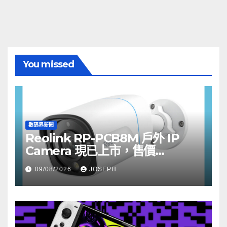
You missed
數碼界新聞
Reolink RP-PCB8M 戶外 IP
Camera 現已上市，售價
HK$722
09/08/2026
JOSEPH