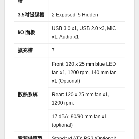
槽
3.5
吋磁碟槽
2 Exposed, 5 Hidden
USB 3.0 x1, USB 2.0 x3, MIC
I/O
面板
x1, Audio x1
擴充槽
7
Front: 120 x 25 mm blue LED
fan x1, 1200 rpm, 140 mm fan
x1 (Optional)
散熱系統
Rear: 120 x 25 mm fan x1,
1200 rpm,
17 dBA; 80/90 mm fan x1
(optional)
電源供應器
Standard ATX PS2 (Optional)