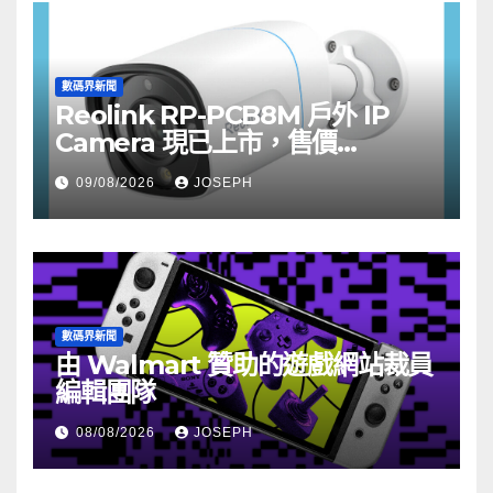
數碼界新聞
Reolink RP-PCB8M 戶外 IP
Camera 現已上市，售價
HK$722
09/08/2026
JOSEPH
數碼界新聞
由 Walmart 贊助的遊戲網站裁員
編輯團隊
08/08/2026
JOSEPH