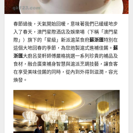
春節過後，天氣開始回暖，意味著我們已緩緩地步
入了春天，澳門星際酒店及娛樂場（下稱「澳門星
際」）旗下的「星級」新派滬菜食府
蘇浙匯
特別在
這個大地回春的季節，為您炮製滬式進補佳餚。
蘇
浙匯
大廚呂旻軒師傅嚴格挑選一系列珍貴的補品及
食材，融合廣東補身智慧與滬派烹調技藝，讓食客
在享受美味佳餚的同時，從內到外得到滋潤，容光
煥發。