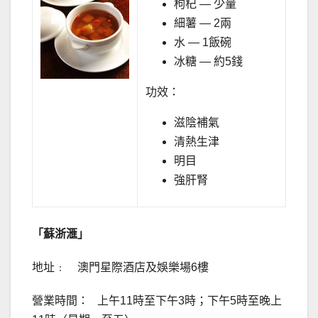
枸杞 — 少量
細薯 — 2兩
水 — 1飯碗
冰糖 — 約5錢
功效：
滋陰補氣
清熱生津
明目
強肝腎
「蘇浙滙」
地址﹕ 澳門星際酒店及娛樂場6樓
營業時間： 上午11時至下午3時；下午5時至晚上