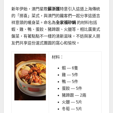
新年伊始，澳門星際
蘇浙匯
特意引入這道上海傳統
的「撈喜」菜式，與澳門的饞客們一起分享這道吉
祥意頭的暖身菜。命名為
全家福砂鍋
的材料包括
蝦、雞、鴨、蛋餃、豬蹄跟、火腿等，相比廣東式
盤菜，有著點點不一樣的清新滋味，不妨與家人朋
友們共享這份滬式團圓的窩心和愉悅。
材料：
蝦 — 6隻
雞 — 5件
鴨 — 5件
蛋餃 — 5件
豬蹄跟 — 2兩
火腿 — 5片
冬筍 — 5片