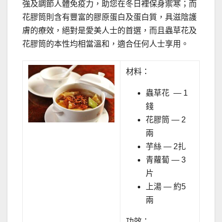
強及調節人體免疫力，助您在冬日裡保身禦寒；而
花膠筒則含有豐富的膠原蛋白及蛋白質，具滋陰護
膚的療效，絕對是愛美人士的首選，而且蟲草花及
花膠筒的本性均相當溫和，適合任何人士享用。
材料：
蟲草花 — 1
錢
花膠筒 — 2
兩
芋絲 — 2扎
青蘿蔔 — 3
片
上湯 — 約5
兩
功效：