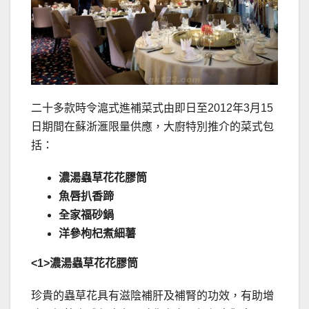
二十多款時令滬式進補菜式由即日至2012年3月15
日期間在蘇浙滙限量供應，大廚特別推介的菜式包
括：
濃湯蟲草花花膠筒
魚唇扒香蹄
全家福砂鍋
洋參枸杞煮細薯
<1>
濃湯蟲草花花膠筒
珍貴的蟲草花具有滋陰補肝及補腎的功效，有助增