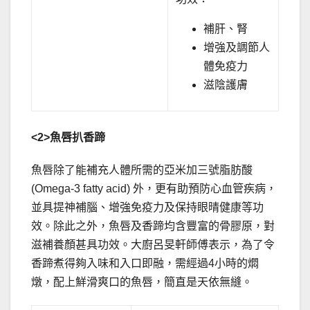
補肝、腎
增強及調節人
體免疫力
滋陰護膚
<2>
魚唇扒香蹄
魚唇除了能補充人體所需的亞米加三號脂肪酸
(Omega-3 fatty acid) 外，更有助預防心血管疾病，
並具提神補腦、增強免疫力及保持眼晴健康等功
效。除此之外，魚唇及香蹄均含豐富的骨膠原，對
滋補養顏甚具功效。大廚呂旻軒師傅表示，為了令
香蹄煮得夠入味和入口即融，需經過4小時的燜
燉，配上鮮滑爽口的魚唇，簡直是天依無縫。