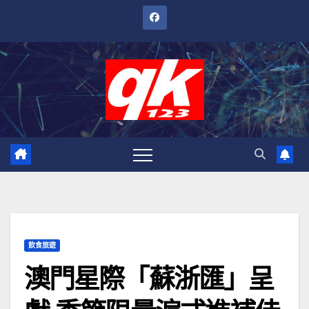
跳
至
內
容
飲食旅遊
澳門星際「蘇浙匯」呈