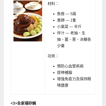
材料：
魚唇 — 5兩
香蹄 — 1隻
小棠菜 — 半斤
伴汁 — 老抽、生
抽、薑、蔥、冰糖各
少量
功效：
預防心血管疾病
提神補腦
增強免疫力及保持眼
晴健康
<3>
全家福砂鍋