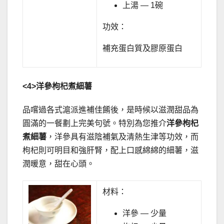
上湯 — 1碗
功效：
補充蛋白質及膠原蛋白
<4>
洋參枸杞煮細薯
品嚐過各式滬派進補佳餚後，是時候以滋潤甜品為
圓滿的一餐劃上完美句號。特別為您推介
洋參枸杞
煮細薯
，洋參具有滋陰補氣及清熱生津等功效，而
枸杞則可明目和強肝腎，配上口感綿綿的細薯，滋
潤暖意，甜在心頭。
材料：
洋參 — 少量