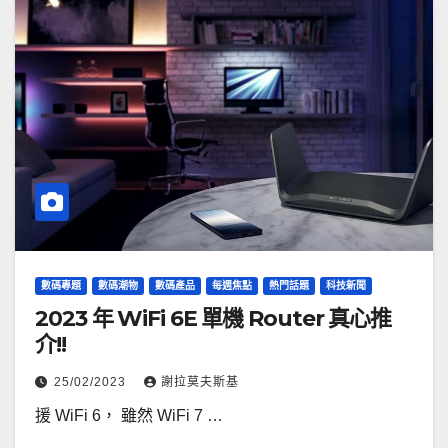
數碼專題
數碼潮物
數碼產品
每週焦點
熱門話題
科技新聞
2023 年 WiFi 6E 單機 Router 真心推
介!!
25/02/2023
謝拉莫夫斯基
援 WiFi 6， 雖然 WiFi 7 …