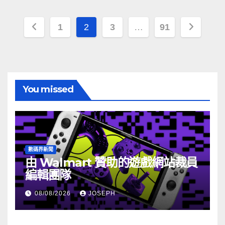
文
1
2
3
…
91
章
分
頁
You missed
數碼界新聞
由 Walmart 贊助的遊戲網站裁員
編輯團隊
08/08/2026
JOSEPH