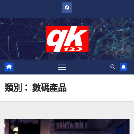
跳
至
內
容
類別：
數碼產品