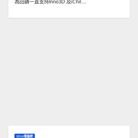
為回饋一直支持Inno3D 及iChil…
2014電腦節