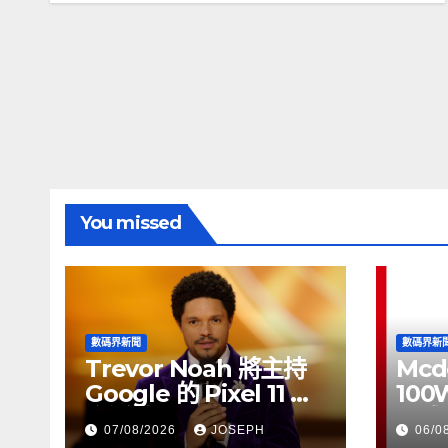
You missed
數碼界新聞
數碼界新
Trevor Noah 將主持
Mcd
Google 的 Pixel 11 推
100
介活動
正式
07/08/2026
JOSEPH
06/0
HK$