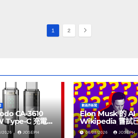
文
1
2
章
分
頁
聞
數碼界新聞
odo CA-3610
Elon Musk 的 AI
W Type-C 充電線
Wikipedia 嘗
上市，售價
個月沒有更新了
8/2026
JOSEPH
06/08/2026
JOSEPH
115