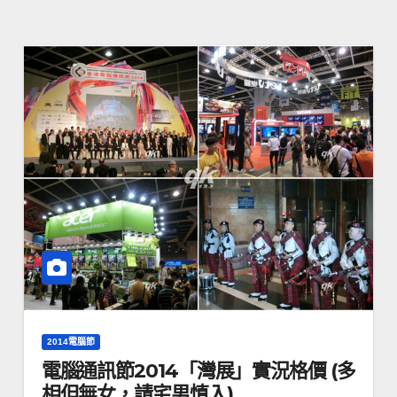
2014電腦節
電腦通訊節2014「灣展」實況格價 (多
相但無女，請宅男慎入)