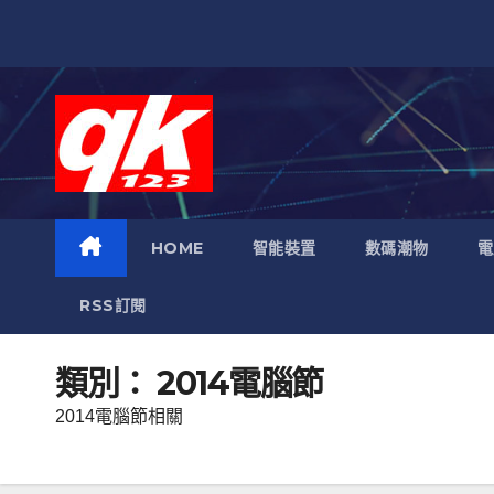
跳
至
內
容
HOME
智能裝置
數碼潮物
電
RSS訂閱
類別：
2014電腦節
2014電腦節相關