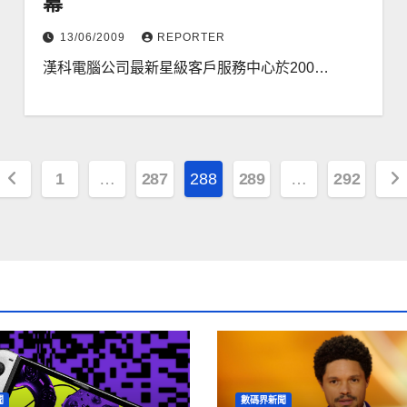
幕
13/06/2009
REPORTER
漢科電腦公司最新星級客戶服務中心於200…
文
1
…
287
288
289
…
292
章
分
頁
聞
數碼界新聞