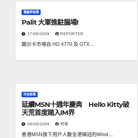
電腦界新聞
Palit 大軍進駐腦場!
27/08/2009
REPORTER
顯示卡市場自 HD 4770 及 GTX…
科技新聞
延續MSN十週年慶典 Hello Kitty破
天荒首度踏入IM界
06/08/2009
阿爽
香港MSN旗下用戶人數全港稱冠的Wind…