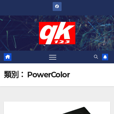
跳
至
內
容
類別：
PowerColor