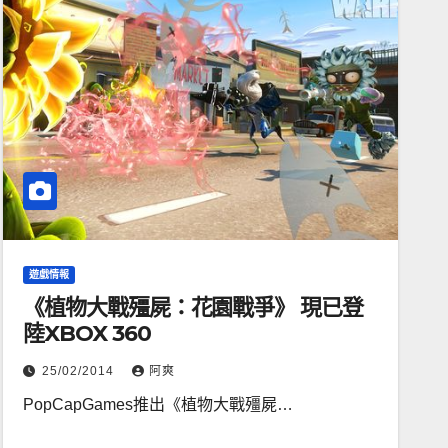
遊戲情報
《植物大戰殭屍：花園戰爭》 現已登
陸XBOX 360
25/02/2014
阿爽
PopCapGames推出《植物大戰殭屍…