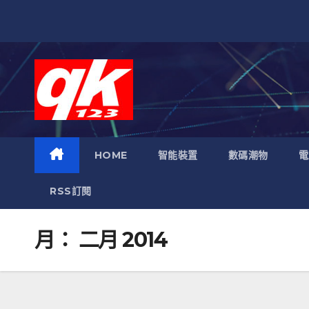
跳
至
內
容
HOME
智能裝置
數碼潮物
電
RSS訂閱
月：
二月 2014