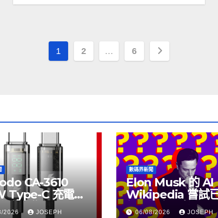
文
1
2
…
6
章
分
頁
聞
數碼界新聞
odo CA-3610
Elon Musk 的 AI
W Type-C 充電線
Wikipedia 嘗
上市，售價
個月沒有更新了
8/2026
JOSEPH
06/08/2026
JOSEPH