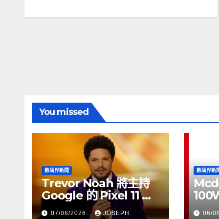
You missed
數碼界新聞
數碼界新
Trevor Noah 將主持
Mcd
Google 的 Pixel 11 推
100
介活動
正式
07/08/2026
JOSEPH
06/0