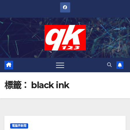
跳
至
內
容
標籤：
black ink
電腦界新聞