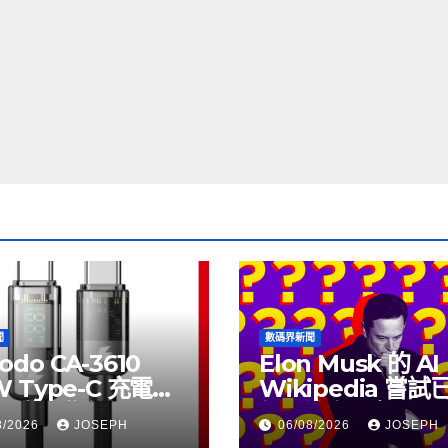
聞
數碼界新聞
odo CA-3610
Elon Musk 的 AI
W Type-C 充電線
Wikipedia 嘗
上市，售價
個月沒有更新了
8/2026
JOSEPH
06/08/2026
JOSEPH
115