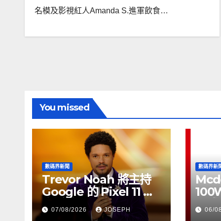
名模及影視紅人Amanda S.進軍飲食…
You missed
數碼界新聞
數碼界新
Trevor Noah 將主持
Mcd
Google 的 Pixel 11 推
100
介活動
正式
07/08/2026
JOSEPH
06/0
HK$