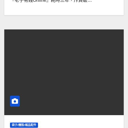
『老子有錢Online』耗時三年，斥資破…
袋子/機殼/補品配件