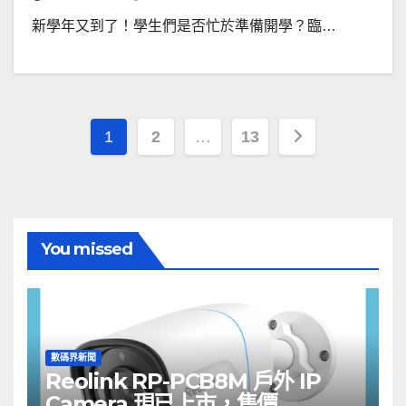
新學年又到了！學生們是否忙於準備開學？臨…
文
1
2
…
13
章
分
頁
You missed
數碼界新聞
Reolink RP-PCB8M 戶外 IP
Camera 現已上市，售價