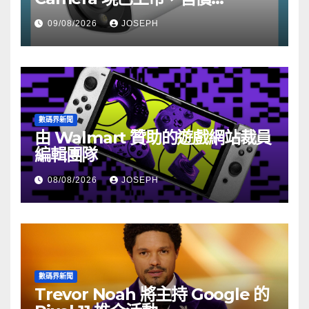
HK$722
09/08/2026
JOSEPH
數碼界新聞
由 Walmart 贊助的遊戲網站裁員
編輯團隊
08/08/2026
JOSEPH
數碼界新聞
Trevor Noah 將主持 Google 的