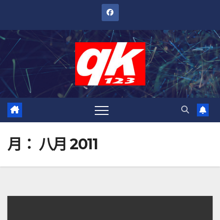
跳
至
內
容
月：
八月 2011