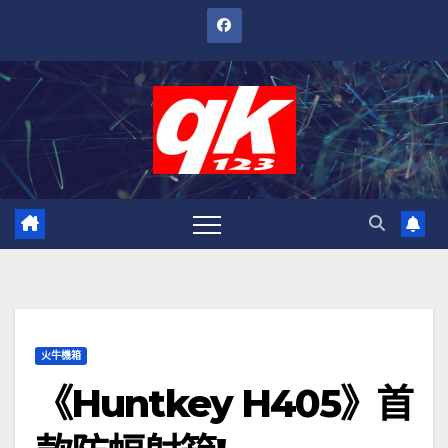
跳
至
內
容
火牛機箱
《Huntkey H405》首