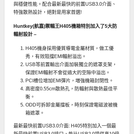
與穩健性能。配合最新最快的前置USB3.0介面、
特強散熱設計，絕對是用家首選!
Huntkey(航嘉)禦輻王H405機箱特別加入了5大防
輻射設計 –
H405機身採用優質導電金屬材質，做工優
秀，有效阻擋EMI輻射溢出。
USB等前置輸出介面加裝獨立的遮罩支架，
保證EMI輻射不會從過大的空隙中溢出。
PCI槽位增加EMI彈片，増強機箱封閉性。
高密度0.55cm散熱孔，防輻射與散熱最佳平
衡。
ODD可拆卸金屬擋板，時刻保證電磁波被機
箱遮罩。
最新最快前置USB3.0介面: H405特別加入一個最
新最快前置USB3.0接口，能比USB2.0提供高10倍