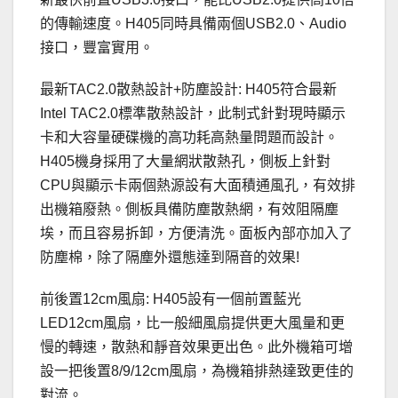
的傳輸速度。H405同時具備兩個USB2.0、Audio
接口，豐富實用。
最新TAC2.0散熱設計+防塵設計: H405符合最新
Intel TAC2.0標準散熱設計，此制式針對現時顯示
卡和大容量硬碟機的高功耗高熱量問題而設計。
H405機身採用了大量網狀散熱孔，側板上針對
CPU與顯示卡兩個熱源設有大面積通風孔，有效排
出機箱廢熱。側板具備防塵散熱網，有效阻隔塵
埃，而且容易拆卸，方便清洗。面板內部亦加入了
防塵棉，除了隔塵外還態達到隔音的效果!
前後置12cm風扇: H405設有一個前置藍光
LED12cm風扇，比一般細風扇提供更大風量和更
慢的轉速，散熱和靜音效果更出色。此外機箱可增
設一把後置8/9/12cm風扇，為機箱排熱達致更佳的
對流。