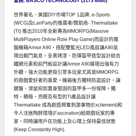
查詢: BASCO TECHNOLOGY (3173 6080)
世界著名、美國DIY市場TOP 1品牌, e-Sports
(WCG)及LanParty的推廣者/贊助商- Thermaltake
(Tt) 推出2010年全新專為MMORPG(Massive
MultiPlayers Online Role Play Game)而設計的電
腦機箱Armor A90，搭配雙藍光LED風扇讓A90呈
現出戰鬥氣息。全黑烤漆、防彈盔甲造型設計結合
鐵網元素和前門板設計讓Armor A90展現出強有力
外觀，強大功能更吸引眾多玩家尤其是MMORPG
的遊戲愛好者的喜愛。機箱後方獨特防盜設計，讓
鍵盤、滑鼠宛如置身堅固的盔甲多一份保障。獨
特、積極、亮眼及有型的Tt產品設計讓
Thermaltake 成為創造興奮刺激事物(Excitement)和
令人沈迷陶醉環境(Fascination)給遊戲玩家的專
家，同時讓用戶在功能上及心理上保持最佳狀態
(Keep Constantly High).