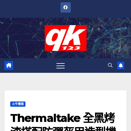
跳
至
內
容
火牛機箱
Thermaltake 全黑烤