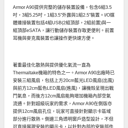
Armor A90提供完整的儲存裝置設備，包含6組3.5
吋，3組5.25吋，1組3.5”外露與1組2.5”裝置。I/O媒
體連接裝置包括4組USB(2組頂部，2組前置)與一
組頂部eSATA，讓行動儲存裝置存取更便利。前置
耳機與麥克風裝置也讓操作更快速方便。
著重最佳化散熱與提供優化氣流一直為
Thermaltake機箱的特色之一。Armor A90出廠時已
安裝三組風扇，包括上方20cm藍光LED風扇(出風)
與前方12cm藍色LED風扇(進風)，讓機殼呈現出戰
鬥氣息，而後方12cm風扇能夠增加機箱內部空氣
流通。針對超級玩家的需求，Armor A90在側版亦
提供12cm風扇孔位，玩家可直接針對顯示卡區域
部分進行散熱。側邊三角透明窗戶造型設計，不但
可直接展現安裝的顯示卡，以針對內部的安裝部件