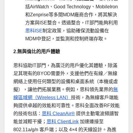
括AirWatch、Good Technology、MobileIron
和Zenprise等多間MDM廠商合作，將其解決
方案與ISE整合。透過整合，IT部門能夠利用
思科ISE
制定政策，協助確保流動設備在
MDM中登記，並監測和控制終端存取。
2.
無與倫比的用戶體驗
思科協助IT部門，為廣泛的用戶優化其體驗，除滿
足其現有的BYOD需要外，支援他們在有線／無線
網絡上使用任何類型的設備和桌面系統（本機或虛
擬），讓他們拓展業務。例如，思科領先業界的
無
線區域網（Wireless LAN）
技術，為無線客戶端能
夠提供卓越的效能和可靠性。思科全面改善RF效能
的技術包括：
思科 CleanAir®
提供主動電波頻譜智
能並減輕干擾；
思科 ClientLink
加速連接至
802.11a/g/n 客戶端；以及 4×4 的天線設計。為進