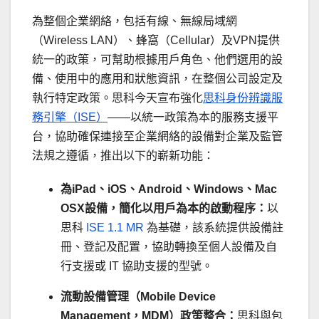
為整個企業網絡，包括有線、無線局域網
（Wireless LAN）、蜂窩（Cellular）及VPN提供
統一的政策，可幫助根據用戶角色、他們選用的設
備、使用中的應用和狀態資訊，在整個公司設定及
執行特定政策。思科今天宣布強化
思科身份辨識服
務引擎（ISE）
——以統一政策為本的服務支援平
台，協助確保連接至企業網絡的設備對企業及監管
法規之遵循，推出以下的嶄新功能：
為
iPad
、
iOS
、
Android
、
Windows
、
Mac
OSX
設備，簡化以用戶為本的啟動程序：
以
思科
ISE 1.1 MR
為基礎，該系統提供設備註
冊、登記及配置，協助轉換至個人設備及自
行支援或 IT 協助支援的型號。
流動設備管理（
Mobile Device
Management
，
MDM
）政策整合：
思科與包