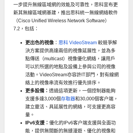
一步提升無線區域網的效能及可靠性，思科宣布更
新其無線區域網基建，推出思科統一無線網絡軟件
（Cisco Unified Wireless Network Software）
7.2，包括：
更出色的視像
：
思科 VideoStream
較競爭解
決方案提供高達兩倍的視像延展性，並為多
點傳送（multicast）視像優化網絡，讓用戶
可以於所選的地點及設備上參與公司的視像
活動。VideoStream亦容許IT部門，對有線網
絡上的視像串流有效進行優先排序。
更多設備：
透過這項更新，一個控制器能夠
支援多達3,000個
存取器
和30,000個客户端，
建立靈活、具延展性的網絡，可支援更高容
量。
IPv6
支援：
優化的IPv6客户端支援與全面功
能，提供無間斷的無縫漫遊、優化的視像和