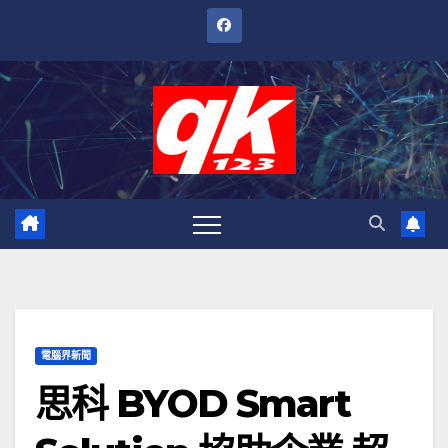
跳
至
內
容
電腦界新聞
思科 BYOD Smart