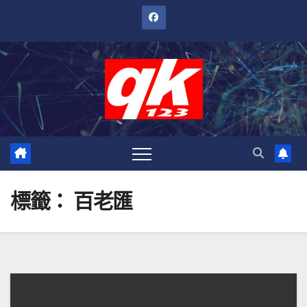
跳
至
內
容
標籤：
百老匯