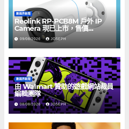
數碼界新聞
Reolink RP-PCB8M 戶外 IP
Camera 現已上市，售價
HK$722
09/08/2026
JOSEPH
數碼界新聞
由 Walmart 贊助的遊戲網站裁員
編輯團隊
08/08/2026
JOSEPH