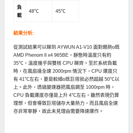
負
48℃
45℃
載
結果分析:
從測試結果可以睇到 AYWUN A1-V10 面對頗熱o既
AMD Phenom II x4 965BE，靜態時溫度只有約
35℃，溫度幾乎與雙核 CPU 睇齊。至於系統負載
時，在風扇達全速 2000rpm 情況下，CPU 運度只
有 41℃左右，要是較細o既巨塔就必然超越 50℃以
上。此外，透過變速器把風扇調至 1000rpm 時，
CPU 負載運度亦僅是上升 4℃左右，雖然表現仍算
理想，但會導致巨塔儲存大量熱力，而且風扇全速
亦非常寧靜，故此未見理由需要降速運作。