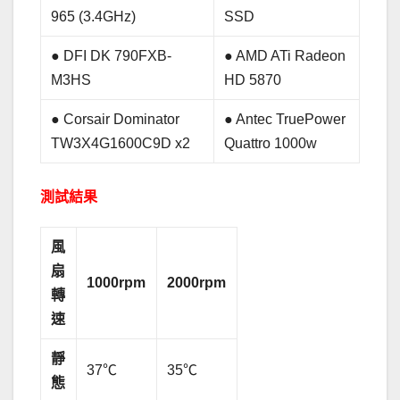
965 (3.4GHz)
SSD
● DFI DK 790FXB-
● AMD ATi Radeon
M3HS
HD 5870
● Corsair Dominator
● Antec TruePower
TW3X4G1600C9D x2
Quattro 1000w
測試結果
風
扇
1000rpm
2000rpm
轉
速
靜
37℃
35℃
態