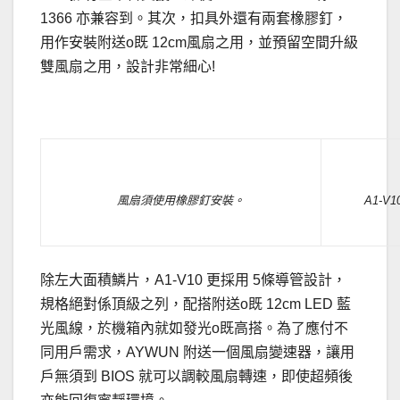
1366 亦兼容到。其次，扣具外還有兩套橡膠釘，
用作安裝附送o既 12cm風扇之用，並預留空間升級
雙風扇之用，設計非常細心!
.
風扇須使用橡膠釘安裝。
A1-
除左大面積鱗片，A1-V10 更採用 5條導管設計，
規格絕對係頂級之列，配搭附送o既 12cm LED 藍
光風線，於機箱內就如發光o既高搭。為了應付不
同用戶需求，AYWUN 附送一個風扇變速器，讓用
戶無須到 BIOS 就可以調較風扇轉速，即使超頻後