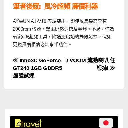
筆者後感: 風冷超頻 廉價利器
AYWUN A1-V10 表現突出，即使風扇最高只有
2000rpm 轉速，效果仍然涼快及寧靜。不過，作為
玩家o既超頻工具，附送風扇始終局限發揮，假如
更換風扇相信必定事半功倍。
文
Inno3D GeForce
DIVOOM 流動喇叭 任
GT240 1GB GDDR5
您揀!
章
最強試煉
導
覽