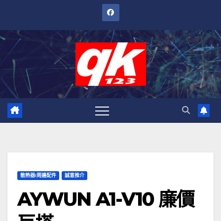
跳
至
內
容
散熱器/周邊配件
誠意推介
AYWUN A1-V10 廉價