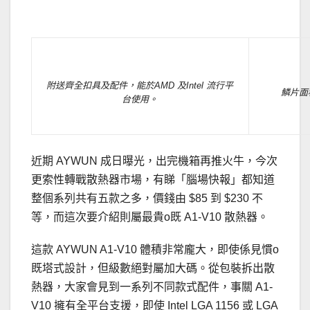
.
附送齊全扣具及配件，能於AMD 及Intel 流行平
鱗片面
台使用。
近期 AYWUN 成日曝光，出完機箱再推火牛，今次
更索性轉戰散熱器市場，有睇「腦場快報」都知道
整個系列共有五款之多，價錢由 $85 到 $230 不
等，而這次要介紹則屬最貴o既 A1-V10 散熱器。
這款 AYWUN A1-V10 體積非常龐大，即使係見慣o
既塔式設計，但級數絕對屬加大碼。從包裝拆出散
熱器，大家會見到一系列不同款式配件，事關 A1-
V10 擁有全平台支援，即使 Intel LGA 1156 或 LGA