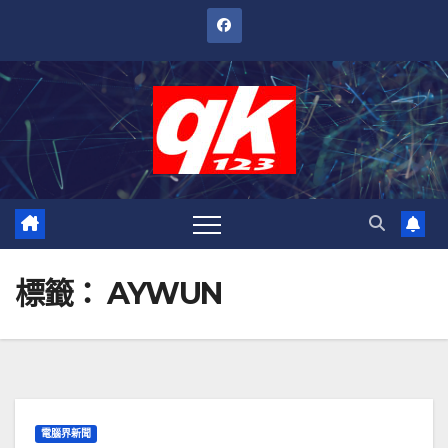
跳
至
內
容
標籤：
AYWUN
電腦界新聞