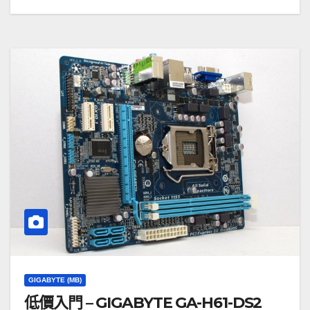
GIGABYTE (MB)
低價入門 – GIGABYTE GA-H61-DS2