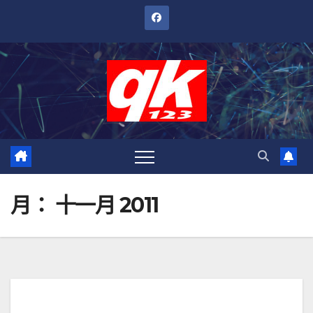
跳
至
內
容
月：
十一月 2011