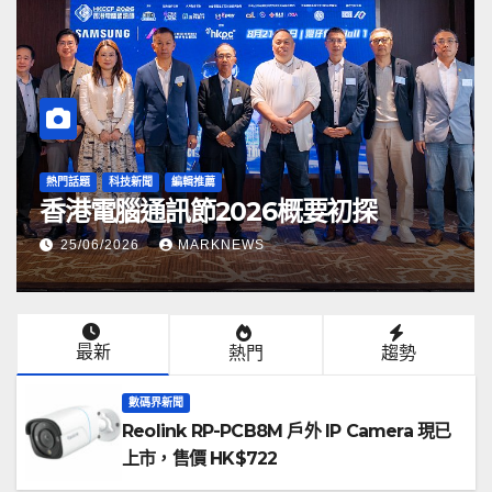
喇叭耳機收音咪及組合
編輯推薦
新回歸
DJI Mic Mini 2S 全新登場：專
你無線麥克風
07/07/2026
MARKNEWS
最新
熱門
趨勢
數碼界新聞
Reolink RP-PCB8M 戶外 IP Camera 現已
上市，售價 HK$722