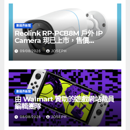
數碼界新聞
Reolink RP-PCB8M 戶外 IP
Camera 現已上市，售價
HK$722
09/08/2026
JOSEPH
數碼界新聞
由 Walmart 贊助的遊戲網站裁員
編輯團隊
08/08/2026
JOSEPH