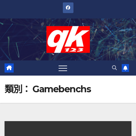
跳
至
內
容
類別：
Gamebenchs