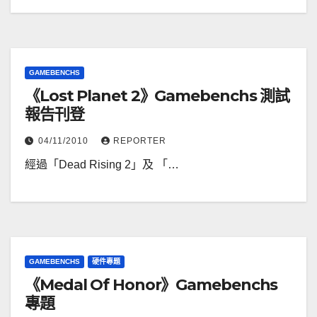
GAMEBENCHS
《Lost Planet 2》Gamebenchs 測試
報告刊登
04/11/2010
REPORTER
經過「Dead Rising 2」及 「…
GAMEBENCHS
硬件專題
《Medal Of Honor》Gamebenchs
專題